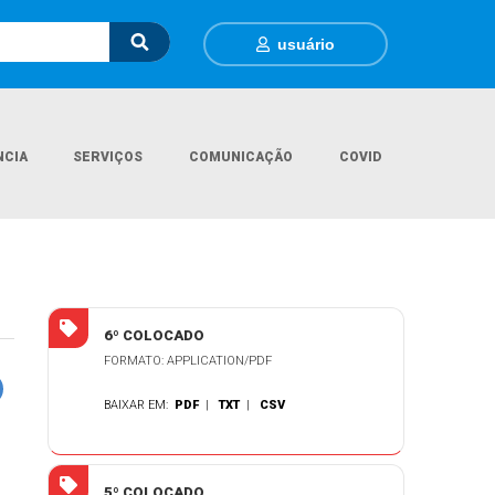
usuário
NCIA
SERVIÇOS
COMUNICAÇÃO
COVID
Página Inicial
Documentos Gerais
Termo de Nomeação - Psicólogo
6º COLOCADO
FORMATO: APPLICATION/PDF
BAIXAR EM:
PDF
|
TXT
|
CSV
5º COLOCADO