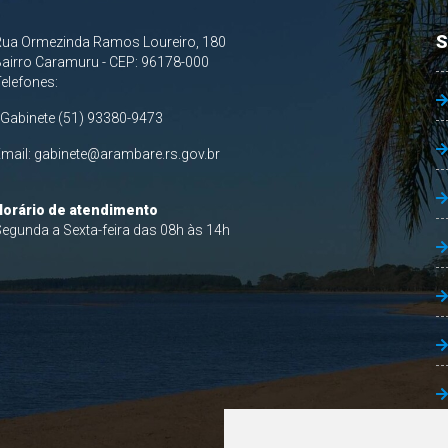
S
Rua Ormezinda Ramos Loureiro, 180
airro Caramuru - CEP: 96178-000
Telefones:
 Gabinete (51) 93380-9473
Email:
gabinete@arambare.rs.gov.br
Horário de atendimento
egunda a Sexta-feira das 08h às 14h