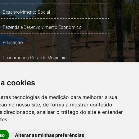
Desenvolvimento Social
Fazenda e Desenvolvimento Econômico
Educação
Procuradoria Geral do Município
Turismo, Desporto e Cultura
sa cookies
Gabinete Vice-Prefeito
utras tecnologias de medição para melhorar a sua
ção no nosso site, de forma a mostrar conteúdo
 direcionados, analisar o tráfego do site e entender
OUVIDORIA
tes.
so
Alterar as minhas preferências