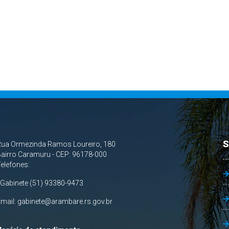
S
Rua Ormezinda Ramos Loureiro, 180
airro Caramuru - CEP: 96178-000
Telefones:
 Gabinete (51) 93380-9473
Email:
gabinete@arambare.rs.gov.br