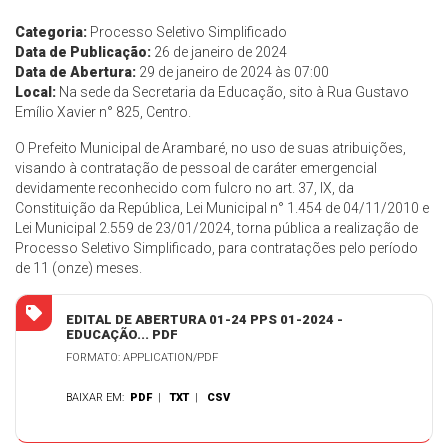
Categoria:
Processo Seletivo Simplificado
Data de Publicação:
26 de janeiro de 2024
Data de Abertura:
29 de janeiro de 2024 às 07:00
Local:
Na sede da Secretaria da Educação, sito à Rua Gustavo
Emílio Xavier n° 825, Centro.
O Prefeito Municipal de Arambaré, no uso de suas atribuições,
visando à contratação de pessoal de caráter emergencial
devidamente reconhecido com fulcro no art. 37, IX, da
Constituição da República, Lei Municipal n° 1.454 de 04/11/2010 e
Lei Municipal 2.559 de 23/01/2024, torna pública a realização de
Processo Seletivo Simplificado, para contratações pelo período
de 11 (onze) meses.
EDITAL DE ABERTURA 01-24 PPS 01-2024 -
EDUCAÇÃO... PDF
FORMATO: APPLICATION/PDF
BAIXAR EM:
PDF
|
TXT
|
CSV