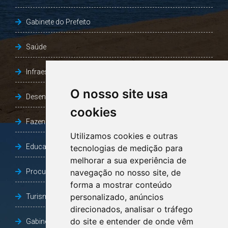
Gabinete do Prefeito
Saúde
Infraestrutura, Agricultura e Meio Ambiente
O nosso site usa
Desenvolvimento Social
cookies
Fazenda e Desenvolvimento Econômico
Utilizamos cookies e outras
Educação
tecnologias de medição para
melhorar a sua experiência de
Procuradoria Geral do Município
navegação no nosso site, de
forma a mostrar conteúdo
personalizado, anúncios
Turismo, Desporto e Cultura
direcionados, analisar o tráfego
do site e entender de onde vêm
Gabinete Vice-Prefeito