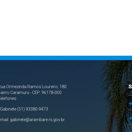
S
Rua Ormezinda Ramos Loureiro, 180
airro Caramuru - CEP: 96178-000
Telefones:
 Gabinete (51) 93380-9473
Email:
gabinete@arambare.rs.gov.br