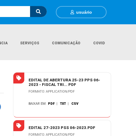
usuário
NCIA
SERVIÇOS
COMUNICAÇÃO
COVID
l
Contratações
PROCESSO SELETIVO SIMPLIFICADO Nº 06/2023.
EDITAL DE ABERTURA 25-23 PPS 06-
2023 - FISCAL TRI... PDF
FORMATO: APPLICATION/PDF
BAIXAR EM:
PDF
|
TXT
|
CSV
EDITAL 27-2023 PSS 06-2023.PDF
FORMATO: APPLICATION/PDF