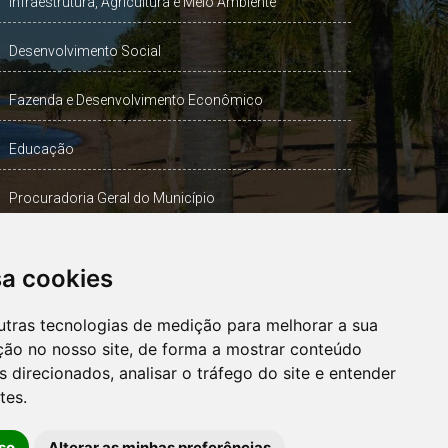
Infraestrutura, Agricultura e Meio Ambiente
Desenvolvimento Social
Fazenda e Desenvolvimento Econômico
Educação
Procuradoria Geral do Município
Turismo, Desporto e Cultura
sa cookies
Gabinete Vice-Prefeito
utras tecnologias de medição para melhorar a sua
ção no nosso site, de forma a mostrar conteúdo
 direcionados, analisar o tráfego do site e entender
OUVIDORIA
tes.
so
Alterar as minhas preferências