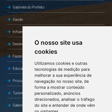
Gabinete do Prefeito
Saúde
Infraestrutura, Agricultura e Meio Ambiente
O nosso site usa
Desenvolvimento Social
cookies
Fazenda e Desenvolvimento Econômico
Utilizamos cookies e outras
Educação
tecnologias de medição para
melhorar a sua experiência de
Procuradoria Geral do Município
navegação no nosso site, de
forma a mostrar conteúdo
personalizado, anúncios
Turismo, Desporto e Cultura
direcionados, analisar o tráfego
do site e entender de onde vêm
Gabinete Vice-Prefeito
os visitantes.