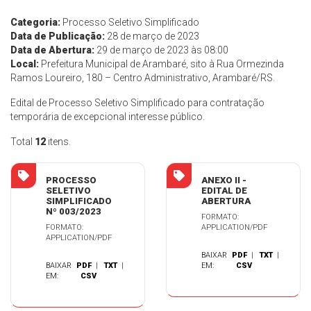
Categoria:
Processo Seletivo Simplificado
Data de Publicação:
28 de março de 2023
Data de Abertura:
29 de março de 2023 às 08:00
Local:
Prefeitura Municipal de Arambaré, sito à Rua Ormezinda
Ramos Loureiro, 180 – Centro Administrativo, Arambaré/RS.
Edital de Processo Seletivo Simplificado para contratação
temporária de excepcional interesse público.
Total
12
itens.
PROCESSO
ANEXO II -
SELETIVO
EDITAL DE
SIMPLIFICADO
ABERTURA
Nº 003/2023
FORMATO:
FORMATO:
APPLICATION/PDF
APPLICATION/PDF
BAIXAR
PDF
|
TXT
|
BAIXAR
PDF
|
TXT
|
EM:
CSV
EM:
CSV