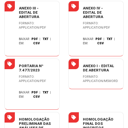
ANEXO III -
ANEXO IV -
EDITAL DE
EDITAL DE
ABERTURA
ABERTURA
FORMATO:
FORMATO:
APPLICATION/PDF
APPLICATION/PDF
BAIXAR
PDF
|
TXT
|
BAIXAR
PDF
|
TXT
|
EM:
CSV
EM:
CSV
PORTARIA Nº
ANEXO I - EDITAL
7.477/2023
DE ABERTURA
FORMATO:
FORMATO:
APPLICATION/PDF
APPLICATION/MSWORD
BAIXAR
PDF
|
TXT
|
EM:
CSV
HOMOLOGAÇÃO
HOMOLOGAÇÃO
PRELIMINAR DAS
FINAL DOS
ANÁLISES DE
INSCRITOS