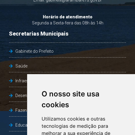
Email:
gabinete@arambare.rs.gov.br
Horário de atendimento
Segunda a Sexta-feira das 08h às 14h
Secretarias Municipais
Gabinete do Prefeito
Saúde
Infraestrutura, Agricultura e Meio Ambiente
O nosso site usa
Desenvolvimento Social
cookies
Fazenda e Desenvolvimento Econômico
Utilizamos cookies e outras
Educação
tecnologias de medição para
melhorar a sua experiência de