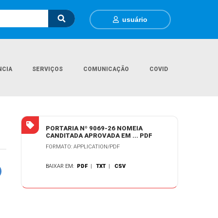
usuário
NCIA
SERVIÇOS
COMUNICAÇÃO
COVID
Página Inicial
Contratações
MARIELE MIRITZ HOLZ DA GAMA
PORTARIA Nº 9069-26 NOMEIA
CANDITADA APROVADA EM ... PDF
FORMATO: APPLICATION/PDF
BAIXAR EM:
PDF
|
TXT
|
CSV