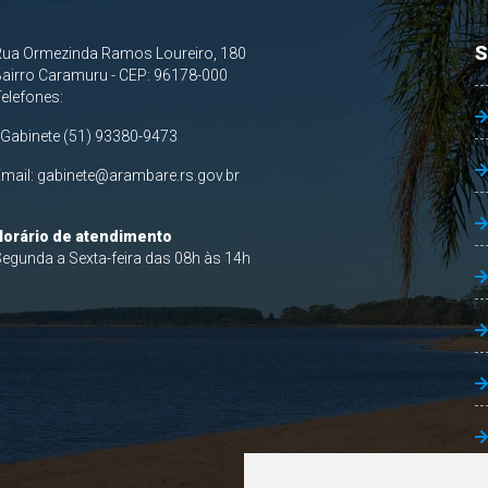
S
Rua Ormezinda Ramos Loureiro, 180
airro Caramuru - CEP: 96178-000
Telefones:
 Gabinete (51) 93380-9473
Email:
gabinete@arambare.rs.gov.br
Horário de atendimento
egunda a Sexta-feira das 08h às 14h