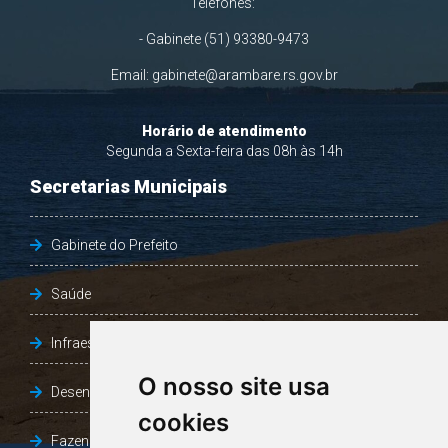
Telefones:
- Gabinete (51) 93380-9473
Email:
gabinete@arambare.rs.gov.br
Horário de atendimento
Segunda a Sexta-feira das 08h às 14h
Secretarias Municipais
Gabinete do Prefeito
Saúde
Infraestrutura, Agricultura e Meio Ambiente
O nosso site usa
Desenvolvimento Social
cookies
Fazenda e Desenvolvimento Econômico