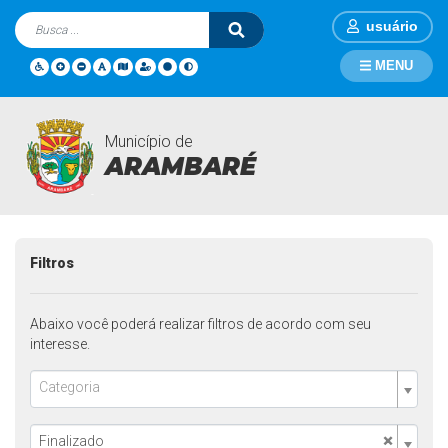
usuário
MENU
Município de
Licitações
Página Inicial
Licitações
ARAMBARÉ
Filtros
Abaixo você poderá realizar filtros de acordo com seu
interesse.
Categoria
×
Finalizado