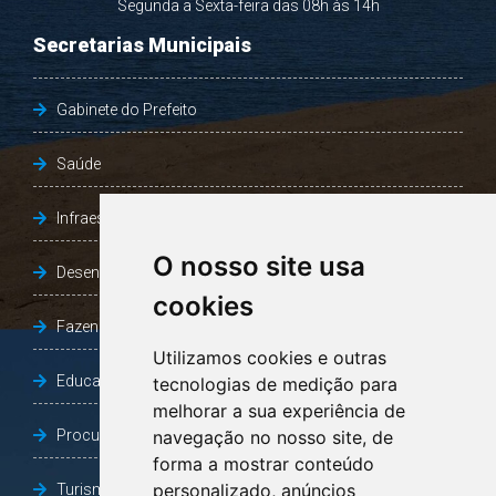
Segunda a Sexta-feira das 08h às 14h
Secretarias Municipais
Gabinete do Prefeito
Saúde
Infraestrutura, Agricultura e Meio Ambiente
O nosso site usa
Desenvolvimento Social
cookies
Fazenda e Desenvolvimento Econômico
Utilizamos cookies e outras
Educação
tecnologias de medição para
melhorar a sua experiência de
Procuradoria Geral do Município
navegação no nosso site, de
forma a mostrar conteúdo
personalizado, anúncios
Turismo, Desporto e Cultura