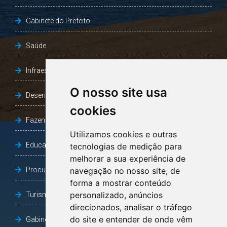
Gabinete do Prefeito
Saúde
Infraestrutura, Agricultura e Meio Ambiente
O nosso site usa
Desenvolvimento Social
cookies
Fazenda e Desenvolvimento Econômico
Utilizamos cookies e outras
Educação
tecnologias de medição para
melhorar a sua experiência de
Procuradoria Geral do Município
navegação no nosso site, de
forma a mostrar conteúdo
personalizado, anúncios
Turismo, Desporto e Cultura
direcionados, analisar o tráfego
do site e entender de onde vêm
Gabinete Vice-Prefeito