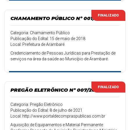
Idelfonso Pereira, nº 22, ou através do endereço eletrônico:
https://arambare.rs.gov.br/formulario/view/6?
FINALIZADO
slug=credenciamento-servicos-funerarios para fins de
CHAMAMENTO PÚBLICO Nº 001/2018
CREDENCIAMENTO de pessoas jurídicas, para prestação
de serviços Funerários.
Categoria: Chamamento Público
Publicação do Edital: 15 de maio de 2018
Local: Prefeitura de Arambaré.
Credenciamento de Pessoas Jurídicas para Prestação de
serviços na área da saúde ao Município de Arambaré.
FINALIZADO
PREGÃO ELETRÔNICO Nº 007/2021
Categoria: Pregão Eletrônico
Publicação do Edital: 8 de julho de 2021
Local: http://www.portaldecompraspublicas.com.br
Aquisição de Equipamentos e Material Permanente