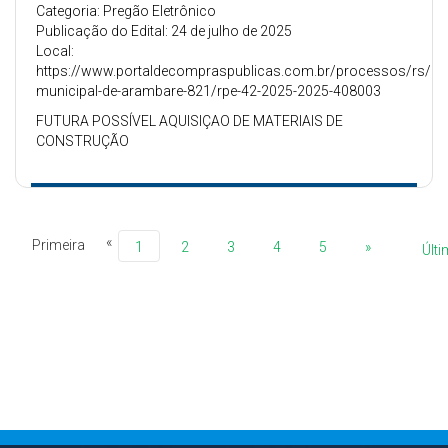
Categoria: Pregão Eletrônico
Publicação do Edital: 24 de julho de 2025
Local:
https://www.portaldecompraspublicas.com.br/processos/rs/pref
municipal-de-arambare-821/rpe-42-2025-2025-408003
FUTURA POSSÍVEL AQUISIÇAO DE MATERIAIS DE
CONSTRUÇÃO
«
Primeira
1
2
3
4
5
»
Últ