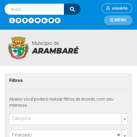
usuário
MENU
Município de
Licitações
Página Inicial
Licitações
ARAMBARÉ
Filtros
Abaixo você poderá realizar filtros de acordo com seu
interesse.
Categoria
×
Finalizado