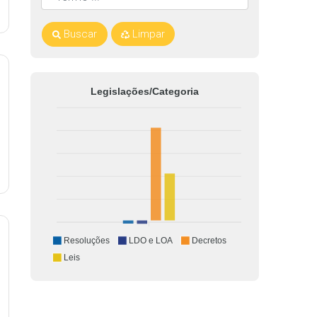
Buscar
Limpar
Legislações/Categoria
Resoluções
LDO e LOA
Decretos
Leis