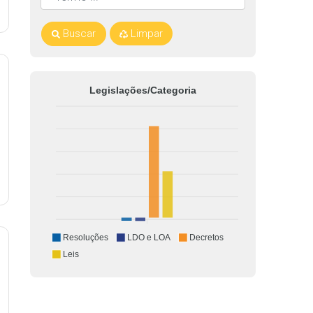
Buscar
Limpar
Legislações/Categoria
Resoluções
LDO e LOA
Decretos
Leis