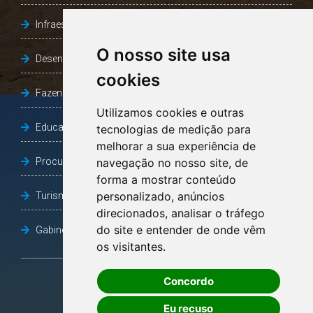
Infraestrutura, Agricultura e Meio Ambiente
O nosso site usa
Desenvolvimento Social
cookies
Fazenda e Desenvolvimento Econômico
Utilizamos cookies e outras
Educação
tecnologias de medição para
melhorar a sua experiência de
Procuradoria Geral do Município
navegação no nosso site, de
forma a mostrar conteúdo
personalizado, anúncios
Turismo, Desporto e Cultura
direcionados, analisar o tráfego
do site e entender de onde vêm
Gabinete Vice-Prefeito
os visitantes.
Concordo
OUVIDORIA
Eu recuso