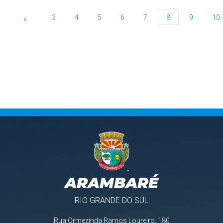
3
4
5
6
7
8
9
10
«
ARAMBARÉ
RIO GRANDE DO SUL
Rua Ormezinda Ramos Loureiro, 180