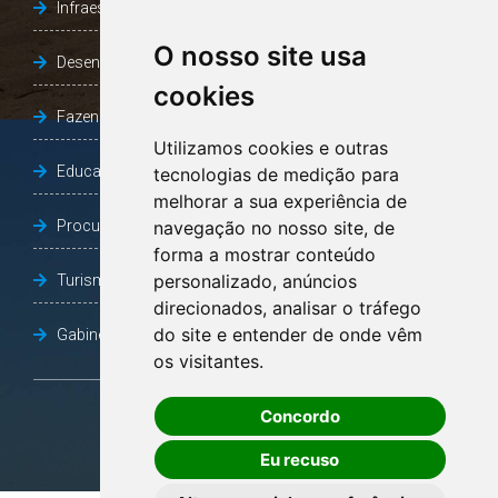
Infraestrutura, Agricultura e Meio Ambiente
O nosso site usa
Desenvolvimento Social
cookies
Fazenda e Desenvolvimento Econômico
Utilizamos cookies e outras
Educação
tecnologias de medição para
melhorar a sua experiência de
Procuradoria Geral do Município
navegação no nosso site, de
forma a mostrar conteúdo
personalizado, anúncios
Turismo, Desporto e Cultura
direcionados, analisar o tráfego
do site e entender de onde vêm
Gabinete Vice-Prefeito
os visitantes.
Concordo
OUVIDORIA
Eu recuso