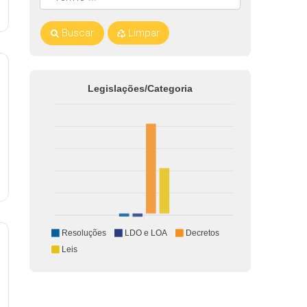
Buscar
Limpar
Legislações/Categoria
Resoluções
LDO e LOA
Decretos
Leis