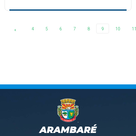
2.013,00.
4
5
6
7
8
9
10
1
«
ARAMBARÉ