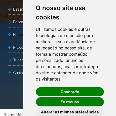
O nosso site usa
Desenvolvimento Social
cookies
Fazenda e Desenvolvimento Econômico
Utilizamos cookies e outras
Educação
tecnologias de medição para
melhorar a sua experiência de
Procuradoria Geral do Município
navegação no nosso site, de
forma a mostrar conteúdo
personalizado, anúncios
Turismo, Desporto e Cultura
direcionados, analisar o tráfego
do site e entender de onde vêm
Gabinete Vice-Prefeito
os visitantes.
Concordo
OUVIDORIA
Eu recuso
Alterar as minhas preferências
© Copyright 2026 - Todos os direitos reservados à Prefeitura de