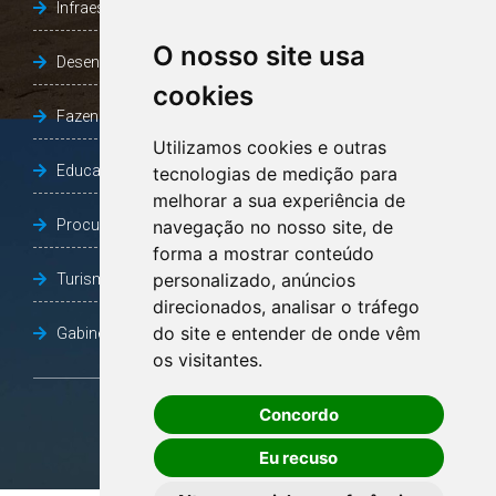
Infraestrutura, Agricultura e Meio Ambiente
O nosso site usa
Desenvolvimento Social
cookies
Fazenda e Desenvolvimento Econômico
Utilizamos cookies e outras
Educação
tecnologias de medição para
melhorar a sua experiência de
Procuradoria Geral do Município
navegação no nosso site, de
forma a mostrar conteúdo
personalizado, anúncios
Turismo, Desporto e Cultura
direcionados, analisar o tráfego
do site e entender de onde vêm
Gabinete Vice-Prefeito
os visitantes.
Concordo
OUVIDORIA
Eu recuso