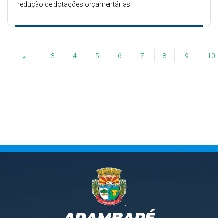
redução de dotações orçamentárias.
3
4
5
6
7
8
9
10
«
ARAMBARÉ