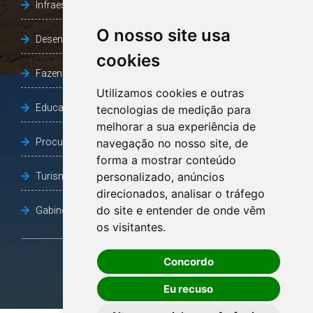
Infraestrutura, Agricultura e Meio Ambiente
O nosso site usa
Desenvolvimento Social
cookies
Fazenda e Desenvolvimento Econômico
Utilizamos cookies e outras
Educação
tecnologias de medição para
melhorar a sua experiência de
Procuradoria Geral do Município
navegação no nosso site, de
forma a mostrar conteúdo
personalizado, anúncios
Turismo, Desporto e Cultura
direcionados, analisar o tráfego
do site e entender de onde vêm
Gabinete Vice-Prefeito
os visitantes.
Concordo
OUVIDORIA
Eu recuso