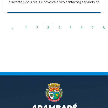
e setenta e dois reais e noventa e oito centavos) servindo de
recurso o excesso de arrecadação.
1
2
3
4
5
6
7
8
«
ARAMBARÉ