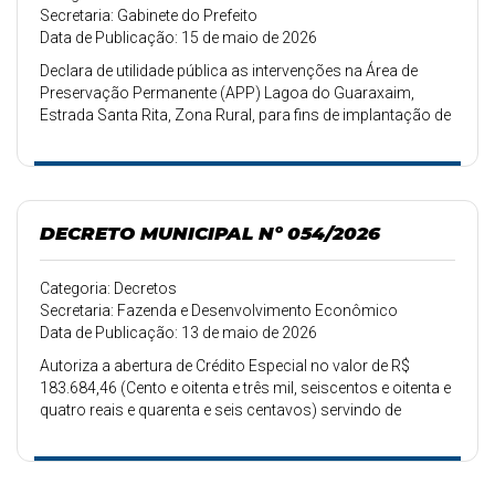
Secretaria: Gabinete do Prefeito
Data de Publicação: 15 de maio de 2026
Declara de utilidade pública as intervenções na Área de
Preservação Permanente (APP) Lagoa do Guaraxaim,
Estrada Santa Rita, Zona Rural, para fins de implantação de
galerias de concreto armado para drenagem de águas no
município de Arambaré, Estado do Rio Grande do Sul.
DECRETO MUNICIPAL Nº 054/2026
Categoria: Decretos
Secretaria: Fazenda e Desenvolvimento Econômico
Data de Publicação: 13 de maio de 2026
Autoriza a abertura de Crédito Especial no valor de R$
183.684,46 (Cento e oitenta e três mil, seiscentos e oitenta e
quatro reais e quarenta e seis centavos) servindo de
recurso o superávit do exercício anterior.