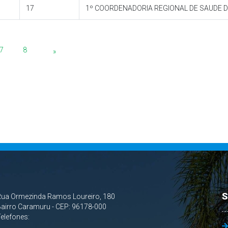
17
1º COORDENADORIA REGIONAL DE SAUDE 
7
8
»
S
Rua Ormezinda Ramos Loureiro, 180
airro Caramuru - CEP: 96178-000
Telefones: