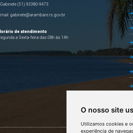
 Gabinete (51) 93380-9473
Email:
gabinete@arambare.rs.gov.br
Horário de atendimento
egunda a Sexta-feira das 08h às 14h
O nosso site u
Utilizamos cookies e o
experiência de navega