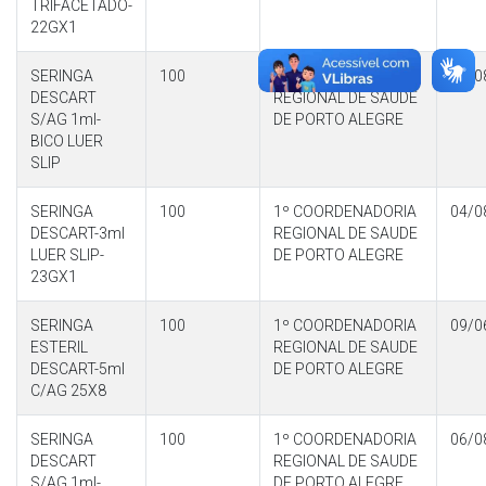
TRIFACETADO-
22GX1
SERINGA
100
1º COORDENADORIA
04/0
DESCART
REGIONAL DE SAUDE
S/AG 1ml-
DE PORTO ALEGRE
BICO LUER
SLIP
SERINGA
100
1º COORDENADORIA
04/0
DESCART-3ml
REGIONAL DE SAUDE
LUER SLIP-
DE PORTO ALEGRE
23GX1
SERINGA
100
1º COORDENADORIA
09/0
ESTERIL
REGIONAL DE SAUDE
DESCART-5ml
DE PORTO ALEGRE
C/AG 25X8
SERINGA
100
1º COORDENADORIA
06/0
DESCART
REGIONAL DE SAUDE
S/AG 1ml-
DE PORTO ALEGRE