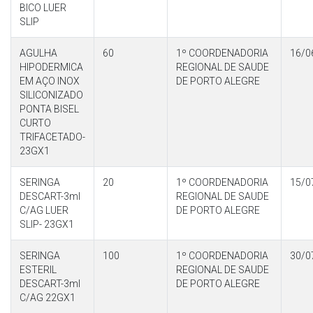
BICO LUER
SLIP
AGULHA
60
1º COORDENADORIA
16/0
HIPODERMICA
REGIONAL DE SAUDE
EM AÇO INOX
DE PORTO ALEGRE
SILICONIZADO
PONTA BISEL
CURTO
TRIFACETADO-
23GX1
SERINGA
20
1º COORDENADORIA
15/0
DESCART-3ml
REGIONAL DE SAUDE
C/AG LUER
DE PORTO ALEGRE
SLIP- 23GX1
SERINGA
100
1º COORDENADORIA
30/0
ESTERIL
REGIONAL DE SAUDE
DESCART-3ml
DE PORTO ALEGRE
C/AG 22GX1