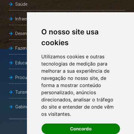
Saúde
Infraestrutura, Agricultura e Meio Ambiente
O nosso site usa
Desenvolvimento Social
cookies
Fazenda e Desenvolvimento Econômico
Utilizamos cookies e outras
Educação
tecnologias de medição para
melhorar a sua experiência de
Procuradoria Geral do Município
navegação no nosso site, de
forma a mostrar conteúdo
personalizado, anúncios
Turismo, Desporto e Cultura
direcionados, analisar o tráfego
do site e entender de onde vêm
Gabinete Vice-Prefeito
os visitantes.
Concordo
OUVIDORIA