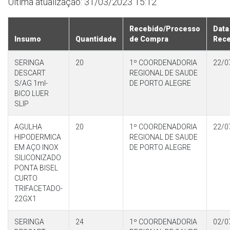
Última atualização: 31/03/2023 15:12
Recebido/Processo
Data
Insumo
Quantidade
de Compra
Rec
SERINGA
20
1º COORDENADORIA
22/0
DESCART
REGIONAL DE SAUDE
S/AG 1ml-
DE PORTO ALEGRE
BICO LUER
SLIP
AGULHA
20
1º COORDENADORIA
22/0
HIPODERMICA
REGIONAL DE SAUDE
EM AÇO INOX
DE PORTO ALEGRE
SILICONIZADO
PONTA BISEL
CURTO
TRIFACETADO-
22GX1
SERINGA
24
1º COORDENADORIA
02/0