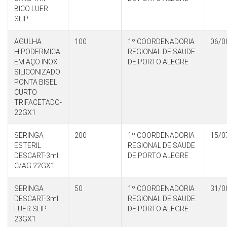
BICO LUER
SLIP
AGULHA
100
1º COORDENADORIA
06/0
HIPODERMICA
REGIONAL DE SAUDE
EM AÇO INOX
DE PORTO ALEGRE
SILICONIZADO
PONTA BISEL
CURTO
TRIFACETADO-
22GX1
SERINGA
200
1º COORDENADORIA
15/0
ESTERIL
REGIONAL DE SAUDE
DESCART-3ml
DE PORTO ALEGRE
C/AG 22GX1
SERINGA
50
1º COORDENADORIA
31/0
DESCART-3ml
REGIONAL DE SAUDE
LUER SLIP-
DE PORTO ALEGRE
23GX1