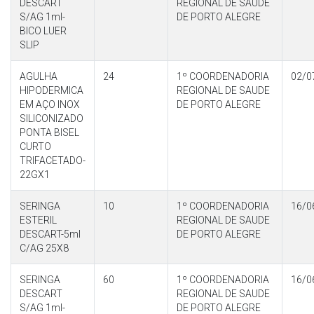
DESCART
REGIONAL DE SAUDE
S/AG 1ml-
DE PORTO ALEGRE
BICO LUER
SLIP
AGULHA
24
1º COORDENADORIA
02/0
HIPODERMICA
REGIONAL DE SAUDE
EM AÇO INOX
DE PORTO ALEGRE
SILICONIZADO
PONTA BISEL
CURTO
TRIFACETADO-
22GX1
SERINGA
10
1º COORDENADORIA
16/0
ESTERIL
REGIONAL DE SAUDE
DESCART-5ml
DE PORTO ALEGRE
C/AG 25X8
SERINGA
60
1º COORDENADORIA
16/0
DESCART
REGIONAL DE SAUDE
S/AG 1ml-
DE PORTO ALEGRE