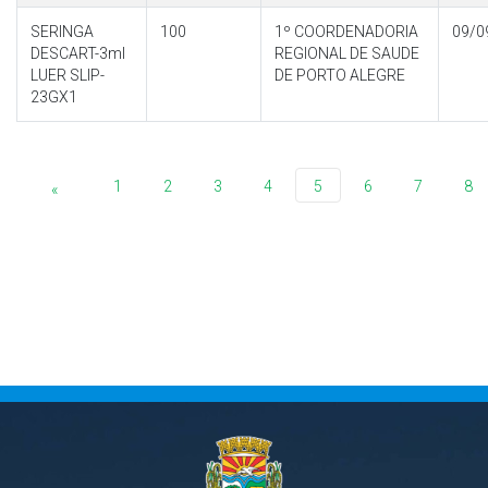
SERINGA
100
1º COORDENADORIA
09/0
DESCART-3ml
REGIONAL DE SAUDE
LUER SLIP-
DE PORTO ALEGRE
23GX1
1
2
3
4
5
6
7
8
«