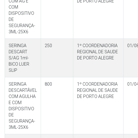
COM AG E
DE PORTO ALEGRE
COM
DISPOSITIVO
DE
SEGURANÇA-
3ML-25X6
SERINGA
250
1º COORDENADORIA
01/0
DESCART
REGIONAL DE SAUDE
S/AG 1ml-
DE PORTO ALEGRE
BICO LUER
SLIP
SERINGA
800
1º COORDENADORIA
01/0
DESCARTÁVEL
REGIONAL DE SAUDE
COM AGULHA
DE PORTO ALEGRE
E COM
DISPOSITIVO
DE
SEGURANÇA-
3ML-25X6