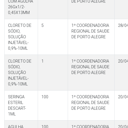
COM AGULHA
DE PORTO ALEGRE
26Gx1/2-
0,45X13MM
CLORETO DE
5
1º COORDENADORIA
28/0
SÓDIO,
REGIONAL DE SAUDE
SOLUÇÃO
DE PORTO ALEGRE
INJETÁVEL-
0,9%-10ML
CLORETO DE
1
1º COORDENADORIA
20/0
SÓDIO,
REGIONAL DE SAUDE
SOLUÇÃO
DE PORTO ALEGRE
INJETÁVEL-
0,9%-10ML
SERINGA
100
1º COORDENADORIA
20/0
ESTERIL
REGIONAL DE SAUDE
DESCART-
DE PORTO ALEGRE
1ML
AGULHA
100
1º COORDENADORIA
20/0