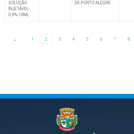
SOLUÇÃO
DE PORTO ALEGRE
INJETÁVEL-
0,9%-10ML
1
2
3
4
5
6
7
8
«