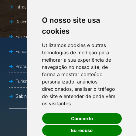
Infraestrutura, Agricultura e Meio Ambiente
O nosso site usa
Desenvolvimento Social
cookies
Fazenda e Desenvolvimento Econômico
Utilizamos cookies e outras
Educação
tecnologias de medição para
melhorar a sua experiência de
Procuradoria Geral do Município
navegação no nosso site, de
forma a mostrar conteúdo
personalizado, anúncios
Turismo, Desporto e Cultura
direcionados, analisar o tráfego
do site e entender de onde vêm
Gabinete Vice-Prefeito
os visitantes.
Concordo
OUVIDORIA
Eu recuso