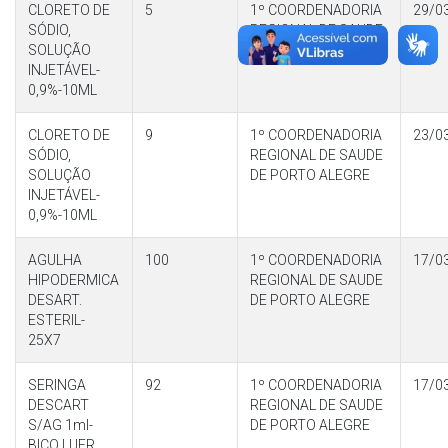
CLORETO DE
5
1º COORDENADORIA
29/0
SÓDIO,
REGIONAL DE SAUDE
SOLUÇÃO
DE PORTO ALEGRE
INJETÁVEL-
0,9%-10ML
CLORETO DE
9
1º COORDENADORIA
23/0
SÓDIO,
REGIONAL DE SAUDE
SOLUÇÃO
DE PORTO ALEGRE
INJETÁVEL-
0,9%-10ML
AGULHA
100
1º COORDENADORIA
17/0
HIPODERMICA
REGIONAL DE SAUDE
DESART.
DE PORTO ALEGRE
ESTERIL-
25X7
SERINGA
92
1º COORDENADORIA
17/0
DESCART
REGIONAL DE SAUDE
S/AG 1ml-
DE PORTO ALEGRE
BICO LUER