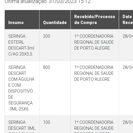
Última atualização: 31/03/2023 15:12
Recebido/Processo
Data
Insumo
Quantidade
de Compra
Rece
SERINGA
200
1º COORDENADORIA
28/0
ESTERIL
REGIONAL DE SAUDE
DESCART-3ml
DE PORTO ALEGRE
C/AG 20X5,5
SERINGA
800
1º COORDENADORIA
28/0
DESCART
REGIONAL DE SAUDE
COM AGULHA
DE PORTO ALEGRE
E COM
DISPOSITIVO
DE
SEGURANÇA
-3ML-25X6
SERINGA
100
1º COORDENADORIA
28/0
DESCART 3ML
REGIONAL DE SAUDE