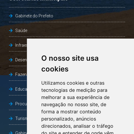
Gabinete do Prefeito
Saúde
Infraestrutura, Agricultura e Meio Ambiente
O nosso site usa
Desenvolvimento Social
cookies
Fazenda e Desenvolvimento Econômico
Utilizamos cookies e outras
Educação
tecnologias de medição para
melhorar a sua experiência de
Procuradoria Geral do Município
navegação no nosso site, de
forma a mostrar conteúdo
personalizado, anúncios
Turismo, Desporto e Cultura
direcionados, analisar o tráfego
do site e entender de onde vêm
Gabinete Vice-Prefeito