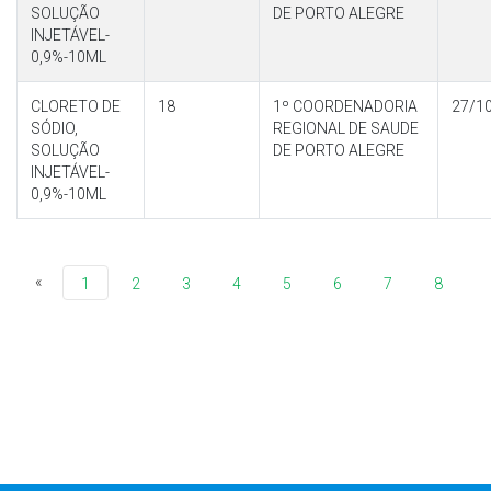
SOLUÇÃO
DE PORTO ALEGRE
INJETÁVEL-
0,9%-10ML
CLORETO DE
18
1º COORDENADORIA
27/1
SÓDIO,
REGIONAL DE SAUDE
SOLUÇÃO
DE PORTO ALEGRE
INJETÁVEL-
0,9%-10ML
«
1
2
3
4
5
6
7
8