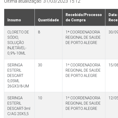
Última atualização: 31/03/2023 15:12
Recebido/Processo
Data
Insumo
Quantidade
de Compra
Rece
CLORETO DE
8
1ª COORDENADORIA
30/0
SÓDIO,
REGIONAL DE SAUDE
SOLUÇÃO
DE PORTO ALEGRE
INJETÁVEL-
0,9%-10ML
SERINGA
30
1º COORDENADORIA
15/0
ESTERIL
REGIONAL DE SAUDE
DESCART
DE PORTO ALEGRE
0,05ML
26GX3/8-UM
SERINGA
10
1º COORDENADORIA
12/0
ESTERIL
REGIONAL DE SAUDE
DESCART-3ml
DE PORTO ALEGRE
C/AG 20X5,5