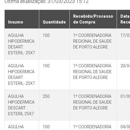
Última atualização: 31/03/2023 15:12
Recebido/Processo
Data
Insumo
Quantidade
de Compra
Rec
AGULHA
100
1º COORDENADORIA
17/0
HIPODERMICA
REGIONAL DE SAUDE
DESART.
DE PORTO ALEGRE
ESTERIL- 25X7
AGULHA
100
1º COORDENADORIA
20/0
HIPODERMICA
REGIONAL DE SAUDE
DESART.
DE PORTO ALEGRE
ESTERIL- 25X7
AGULHA
250
1º COORDENADORIA
01/0
HIPODERMICA
REGIONAL DE SAUDE
DESCART
DE PORTO ALEGRE
ESTERIL 25X7
AGULHA
100
1º COORDENADORIA
04/0