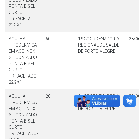
SILICONIZADO
PONTA BISEL
CURTO
TRIFACETADO-
22GX1
AGULHA
60
1º COORDENADORIA
28/0
HIPODERMICA
REGIONAL DE SAUDE
EM AÇO INOX
DE PORTO ALEGRE
SILICONIZADO
PONTA BISEL
CURTO
TRIFACETADO-
22GX1
AGULHA
20
1º COORDENADORIA
21/0
HIPODERMICA
REGIONAL DE SAUDE
EM AÇO INOX
DE PORTO ALEGRE
SILICONIZADO
PONTA BISEL
CURTO
TRIFACETADO-