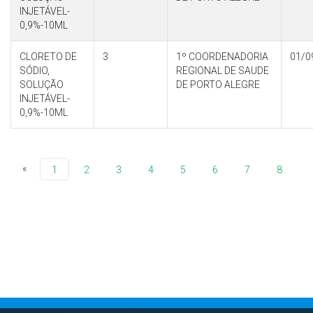
INJETÁVEL-
0,9%-10ML
CLORETO DE
3
1º COORDENADORIA
01/0
SÓDIO,
REGIONAL DE SAUDE
SOLUÇÃO
DE PORTO ALEGRE
INJETÁVEL-
0,9%-10ML
«
1
2
3
4
5
6
7
8