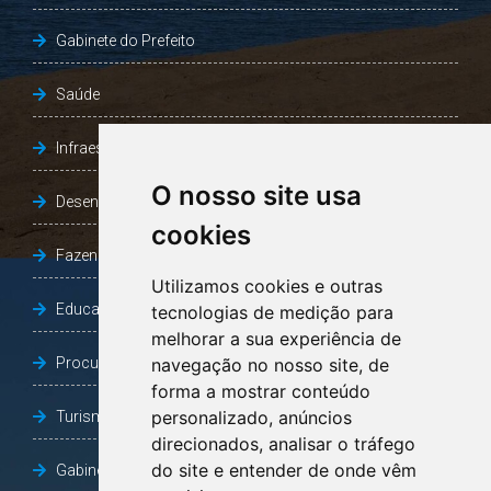
Gabinete do Prefeito
Saúde
Infraestrutura, Agricultura e Meio Ambiente
O nosso site usa
Desenvolvimento Social
cookies
Fazenda e Desenvolvimento Econômico
Utilizamos cookies e outras
Educação
tecnologias de medição para
melhorar a sua experiência de
Procuradoria Geral do Município
navegação no nosso site, de
forma a mostrar conteúdo
personalizado, anúncios
Turismo, Desporto e Cultura
direcionados, analisar o tráfego
do site e entender de onde vêm
Gabinete Vice-Prefeito