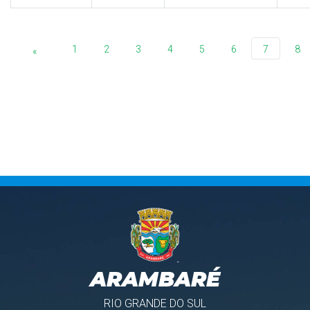
1
2
3
4
5
6
7
8
«
ARAMBARÉ
RIO GRANDE DO SUL