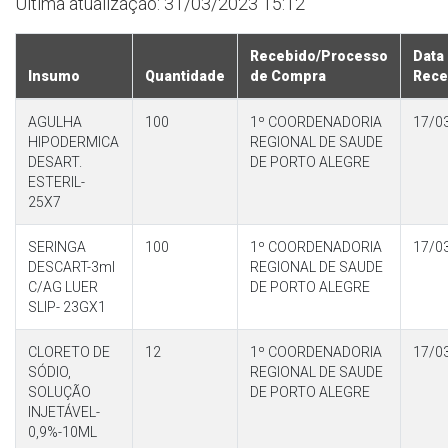
Última atualização: 31/03/2023 15:12
Recebido/Processo
Data
Insumo
Quantidade
de Compra
Rece
AGULHA
100
1º COORDENADORIA
17/0
HIPODERMICA
REGIONAL DE SAUDE
DESART.
DE PORTO ALEGRE
ESTERIL-
25X7
SERINGA
100
1º COORDENADORIA
17/0
DESCART-3ml
REGIONAL DE SAUDE
C/AG LUER
DE PORTO ALEGRE
SLIP- 23GX1
CLORETO DE
12
1º COORDENADORIA
17/0
SÓDIO,
REGIONAL DE SAUDE
SOLUÇÃO
DE PORTO ALEGRE
INJETÁVEL-
0,9%-10ML