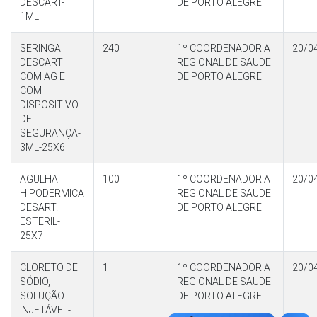
DESCART-
DE PORTO ALEGRE
1ML
SERINGA
240
1º COORDENADORIA
20/0
DESCART
REGIONAL DE SAUDE
COM AG E
DE PORTO ALEGRE
COM
DISPOSITIVO
DE
SEGURANÇA-
3ML-25X6
AGULHA
100
1º COORDENADORIA
20/0
HIPODERMICA
REGIONAL DE SAUDE
DESART.
DE PORTO ALEGRE
ESTERIL-
25X7
CLORETO DE
1
1º COORDENADORIA
20/0
SÓDIO,
REGIONAL DE SAUDE
SOLUÇÃO
DE PORTO ALEGRE
INJETÁVEL-