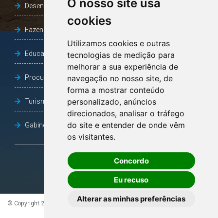
O nosso site usa
Desenvolvimento Social
cookies
Fazenda e Desenvolvimento Econômico
Utilizamos cookies e outras
Educação
tecnologias de medição para
melhorar a sua experiência de
Procuradoria Geral do Município
navegação no nosso site, de
forma a mostrar conteúdo
personalizado, anúncios
Turismo, Desporto e Cultura
direcionados, analisar o tráfego
do site e entender de onde vêm
Gabinete Vice-Prefeito
os visitantes.
Concordo
OUVIDORIA
Eu recuso
Alterar as minhas preferências
© Copyright 2026 - Todos os direitos reservados à Prefeitura de