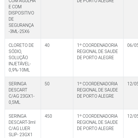
COM AGULHA
DE PORTO ALEGRE
E COM
DISPOSITIVO
DE
SEGURANÇA
-3ML-25X6
CLORETO DE
40
1º COORDENADORIA
06/0
SÓDIO,
REGIONAL DE SAUDE
SOLUÇÃO
DE PORTO ALEGRE
INJETÁVEL-
0,9%-10ML
SERINGA
50
1º COORDENADORIA
12/0
DESCART
REGIONAL DE SAUDE
C/AG 23GX1-
DE PORTO ALEGRE
0,5ML
SERINGA
450
1º COORDENADORIA
12/0
DESCART-3ml
REGIONAL DE SAUDE
C/AG LUER
DE PORTO ALEGRE
SLIP- 23GX1