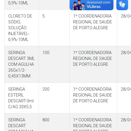
0,9%-10ML
CLORETO DE
5
1º COORDENADORIA
28/0
SÓDIO,
REGIONAL DE SAUDE
SOLUÇÃO
DE PORTO ALEGRE
INJETÁVEL-
0,9%-10ML
SERINGA
100
1º COORDENADORIA
28/0
DESCART 3ML
REGIONAL DE SAUDE
COM AGULHA
DE PORTO ALEGRE
26Gx1/2-
0,45X13MM
SERINGA
200
1º COORDENADORIA
28/0
ESTERIL
REGIONAL DE SAUDE
DESCART-3ml
DE PORTO ALEGRE
C/AG 20X5,5
SERINGA
800
1º COORDENADORIA
28/0
DESCART
REGIONAL DE SAUDE