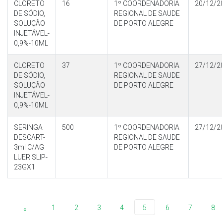
CLORETO
16
1º COORDENADORIA
20/12/2
DE SÓDIO,
REGIONAL DE SAUDE
SOLUÇÃO
DE PORTO ALEGRE
INJETÁVEL-
0,9%-10ML
CLORETO
37
1º COORDENADORIA
27/12/2
DE SÓDIO,
REGIONAL DE SAUDE
SOLUÇÃO
DE PORTO ALEGRE
INJETÁVEL-
0,9%-10ML
SERINGA
500
1º COORDENADORIA
27/12/2
DESCART-
REGIONAL DE SAUDE
3ml C/AG
DE PORTO ALEGRE
LUER SLIP-
23GX1
1
2
3
4
5
6
7
8
«