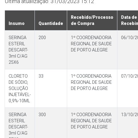
Última atualização: 31/03/2023 15:12
Recebido/Processo
Data de
Insumo
Quantidade
de Compra
Recebi
SERINGA
200
1º COORDENADORIA
06/10/2
ESTERIL
REGIONAL DE SAUDE
DESCART-
DE PORTO ALEGRE
3ml C/AG
25X6
CLORETO
33
1º COORDENADORIA
07/10/2
DE SÓDIO,
REGIONAL DE SAUDE
SOLUÇÃO
DE PORTO ALEGRE
INJETÁVEL-
0,9%-10ML
SERINGA
300
1º COORDENADORIA
13/10/2
ESTERIL
REGIONAL DE SAUDE
DESCART-
DE PORTO ALEGRE
3ml C/AG