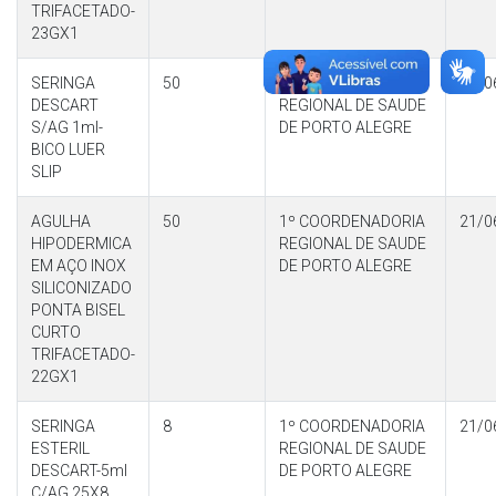
TRIFACETADO-
23GX1
SERINGA
50
1º COORDENADORIA
21/0
DESCART
REGIONAL DE SAUDE
S/AG 1ml-
DE PORTO ALEGRE
BICO LUER
SLIP
AGULHA
50
1º COORDENADORIA
21/0
HIPODERMICA
REGIONAL DE SAUDE
EM AÇO INOX
DE PORTO ALEGRE
SILICONIZADO
PONTA BISEL
CURTO
TRIFACETADO-
22GX1
SERINGA
8
1º COORDENADORIA
21/0
ESTERIL
REGIONAL DE SAUDE
DESCART-5ml
DE PORTO ALEGRE
C/AG 25X8