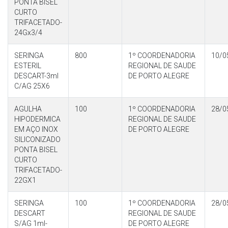
PONTA BISEL
CURTO
TRIFACETADO-
24Gx3/4
SERINGA
800
1º COORDENADORIA
10/0
ESTERIL
REGIONAL DE SAUDE
DESCART-3ml
DE PORTO ALEGRE
C/AG 25X6
AGULHA
100
1º COORDENADORIA
28/0
HIPODERMICA
REGIONAL DE SAUDE
EM AÇO INOX
DE PORTO ALEGRE
SILICONIZADO
PONTA BISEL
CURTO
TRIFACETADO-
22GX1
SERINGA
100
1º COORDENADORIA
28/0
DESCART
REGIONAL DE SAUDE
S/AG 1ml-
DE PORTO ALEGRE