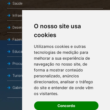
Saúde
Infraestrutura, Agricultura e Meio Ambiente
O nosso site usa
Desenvolvimento Social
cookies
Fazenda e Desenvolvimento Econômico
Utilizamos cookies e outras
Educação
tecnologias de medição para
melhorar a sua experiência de
Procuradoria Geral do Município
navegação no nosso site, de
forma a mostrar conteúdo
personalizado, anúncios
Turismo, Desporto e Cultura
direcionados, analisar o tráfego
do site e entender de onde vêm
Gabinete Vice-Prefeito
os visitantes.
Concordo
OUVIDORIA