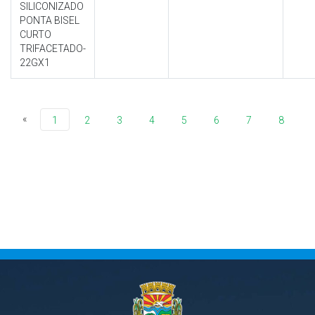
SILICONIZADO
PONTA BISEL
CURTO
TRIFACETADO-
22GX1
«
1
2
3
4
5
6
7
8