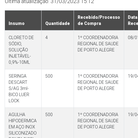
Última atualização: 31/03/2023 15:12
Recebido/Processo
Data
Insumo
Quantidade
de Compra
Rec
CLORETO DE
4
1º COORDENADORIA
08/0
SÓDIO,
REGIONAL DE SAUDE
SOLUÇÃO
DE PORTO ALEGRE
INJETÁVEL-
0,9%-10ML
SERINGA
500
1º COORDENADORIA
19/0
DESCART
REGIONAL DE SAUDE
S/AG 3ml-
DE PORTO ALEGRE
BICO LUER
LOCK
AGULHA
500
1º COORDENADORIA
19/0
HIPODERMICA
REGIONAL DE SAUDE
EM AÇO INOX
DE PORTO ALEGRE
SILICONIZADO