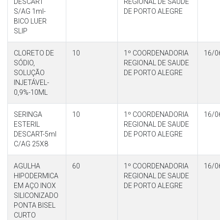
DESCART
REGIONAL DE SAUDE
S/AG 1ml-
DE PORTO ALEGRE
BICO LUER
SLIP
CLORETO DE
10
1º COORDENADORIA
16/0
SÓDIO,
REGIONAL DE SAUDE
SOLUÇÃO
DE PORTO ALEGRE
INJETÁVEL-
0,9%-10ML
SERINGA
10
1º COORDENADORIA
16/0
ESTERIL
REGIONAL DE SAUDE
DESCART-5ml
DE PORTO ALEGRE
C/AG 25X8
AGULHA
60
1º COORDENADORIA
16/0
HIPODERMICA
REGIONAL DE SAUDE
EM AÇO INOX
DE PORTO ALEGRE
SILICONIZADO
PONTA BISEL
CURTO