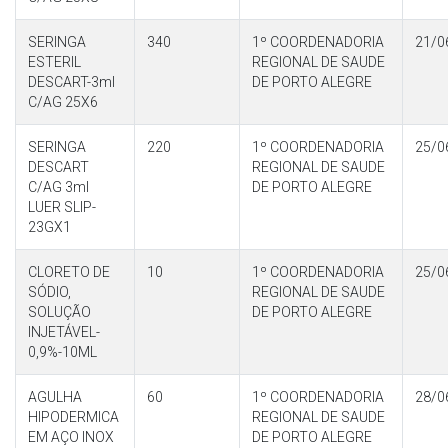
SERINGA
340
1º COORDENADORIA
21/0
ESTERIL
REGIONAL DE SAUDE
DESCART-3ml
DE PORTO ALEGRE
C/AG 25X6
SERINGA
220
1º COORDENADORIA
25/0
DESCART
REGIONAL DE SAUDE
C/AG 3ml
DE PORTO ALEGRE
LUER SLIP-
23GX1
CLORETO DE
10
1º COORDENADORIA
25/0
SÓDIO,
REGIONAL DE SAUDE
SOLUÇÃO
DE PORTO ALEGRE
INJETÁVEL-
0,9%-10ML
AGULHA
60
1º COORDENADORIA
28/0
HIPODERMICA
REGIONAL DE SAUDE
EM AÇO INOX
DE PORTO ALEGRE