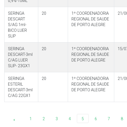
0,9%-10ML
SERINGA
20
1º COORDENADORIA
21/0
DESCART
REGIONAL DE SAUDE
S/AG 1ml-
DE PORTO ALEGRE
BICO LUER
SLIP
SERINGA
20
1º COORDENADORIA
15/0
DESCART-3ml
REGIONAL DE SAUDE
C/AG LUER
DE PORTO ALEGRE
SLIP- 23GX1
SERINGA
20
1º COORDENADORIA
21/0
ESTERIL
REGIONAL DE SAUDE
DESCART-3ml
DE PORTO ALEGRE
C/AG 22GX1
1
2
3
4
5
6
7
8
«