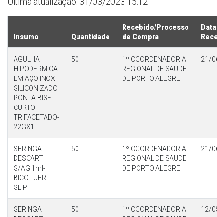
Última atualização: 31/03/2023 15:12
Recebido/Processo
Data
Insumo
Quantidade
de Compra
Rec
AGULHA
50
1º COORDENADORIA
21/0
HIPODERMICA
REGIONAL DE SAUDE
EM AÇO INOX
DE PORTO ALEGRE
SILICONIZADO
PONTA BISEL
CURTO
TRIFACETADO-
22GX1
SERINGA
50
1º COORDENADORIA
21/0
DESCART
REGIONAL DE SAUDE
S/AG 1ml-
DE PORTO ALEGRE
BICO LUER
SLIP
SERINGA
50
1º COORDENADORIA
12/0