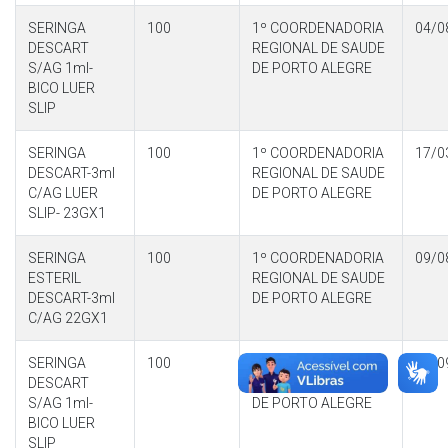
SERINGA
100
1º COORDENADORIA
04/0
DESCART
REGIONAL DE SAUDE
S/AG 1ml-
DE PORTO ALEGRE
BICO LUER
SLIP
SERINGA
100
1º COORDENADORIA
17/0
DESCART-3ml
REGIONAL DE SAUDE
C/AG LUER
DE PORTO ALEGRE
SLIP- 23GX1
SERINGA
100
1º COORDENADORIA
09/0
ESTERIL
REGIONAL DE SAUDE
DESCART-3ml
DE PORTO ALEGRE
C/AG 22GX1
SERINGA
100
1º COORDENADORIA
09/0
DESCART
REGIONAL DE SAUDE
S/AG 1ml-
DE PORTO ALEGRE
BICO LUER
SLIP