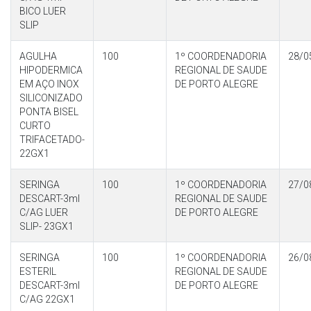
BICO LUER
SLIP
AGULHA
100
1º COORDENADORIA
28/0
HIPODERMICA
REGIONAL DE SAUDE
EM AÇO INOX
DE PORTO ALEGRE
SILICONIZADO
PONTA BISEL
CURTO
TRIFACETADO-
22GX1
SERINGA
100
1º COORDENADORIA
27/0
DESCART-3ml
REGIONAL DE SAUDE
C/AG LUER
DE PORTO ALEGRE
SLIP- 23GX1
SERINGA
100
1º COORDENADORIA
26/0
ESTERIL
REGIONAL DE SAUDE
DESCART-3ml
DE PORTO ALEGRE
C/AG 22GX1