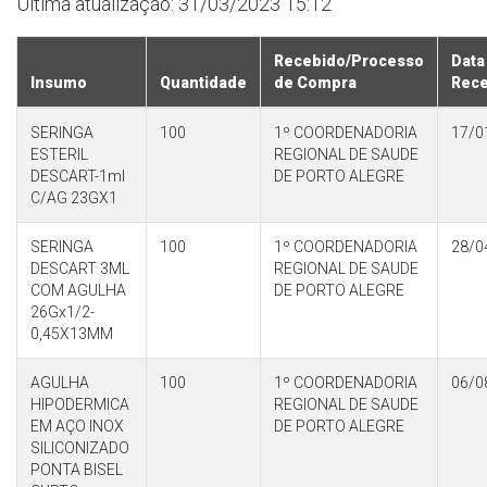
Última atualização: 31/03/2023 15:12
Recebido/Processo
Data
Insumo
Quantidade
de Compra
Rec
SERINGA
100
1º COORDENADORIA
17/0
ESTERIL
REGIONAL DE SAUDE
DESCART-1ml
DE PORTO ALEGRE
C/AG 23GX1
SERINGA
100
1º COORDENADORIA
28/0
DESCART 3ML
REGIONAL DE SAUDE
COM AGULHA
DE PORTO ALEGRE
26Gx1/2-
0,45X13MM
AGULHA
100
1º COORDENADORIA
06/0
HIPODERMICA
REGIONAL DE SAUDE
EM AÇO INOX
DE PORTO ALEGRE
SILICONIZADO
PONTA BISEL