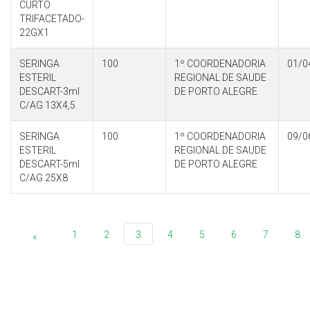
CURTO
TRIFACETADO-
22GX1
SERINGA
100
1º COORDENADORIA
01/0
ESTERIL
REGIONAL DE SAUDE
DESCART-3ml
DE PORTO ALEGRE
C/AG 13X4,5
SERINGA
100
1º COORDENADORIA
09/0
ESTERIL
REGIONAL DE SAUDE
DESCART-5ml
DE PORTO ALEGRE
C/AG 25X8
1
2
3
4
5
6
7
8
«