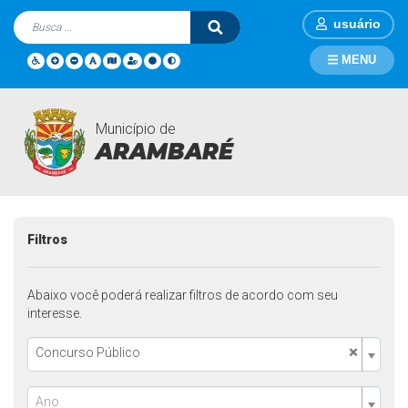
usuário
MENU
Município de
Contratações
Página Inicial
Contratações
ARAMBARÉ
Filtros
Abaixo você poderá realizar filtros de acordo com seu
interesse.
×
Concurso Público
Ano