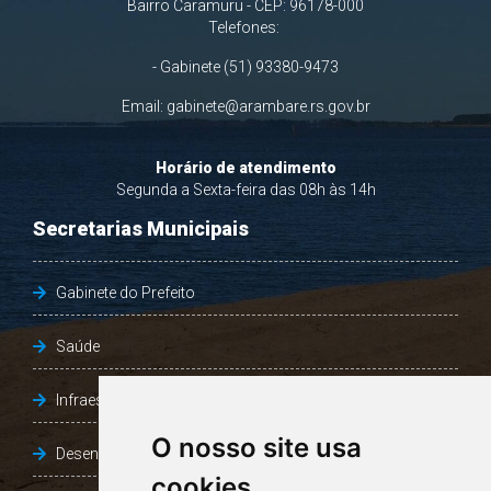
Bairro Caramuru - CEP: 96178-000
Telefones:
- Gabinete (51) 93380-9473
Email:
gabinete@arambare.rs.gov.br
Horário de atendimento
Segunda a Sexta-feira das 08h às 14h
Secretarias Municipais
Gabinete do Prefeito
Saúde
Infraestrutura, Agricultura e Meio Ambiente
O nosso site usa
Desenvolvimento Social
cookies