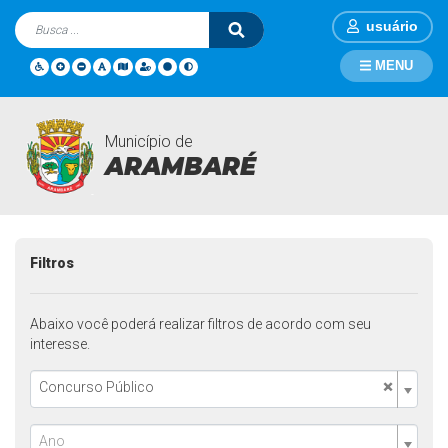
usuário
MENU
Município de
Contratações
Página Inicial
Contratações
ARAMBARÉ
Filtros
Abaixo você poderá realizar filtros de acordo com seu
interesse.
×
Concurso Público
Ano