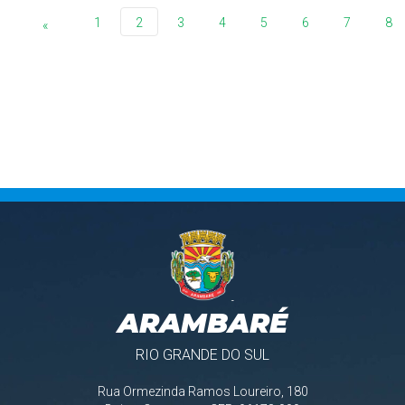
1
2
3
4
5
6
7
8
«
ARAMBARÉ
RIO GRANDE DO SUL
Rua Ormezinda Ramos Loureiro, 180